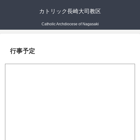
カトリック長崎大司教区
Catholic Archdiocese of Nagasaki
行事予定