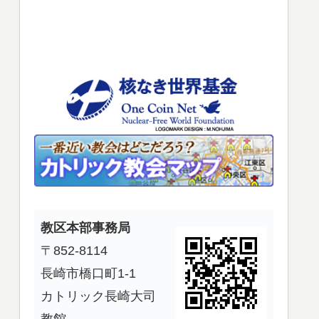
使
っ
て
く
だ
さ
い。
教区本部事務局
〒852-8114
長崎市橋口町1-1
カトリック長崎大司
教館