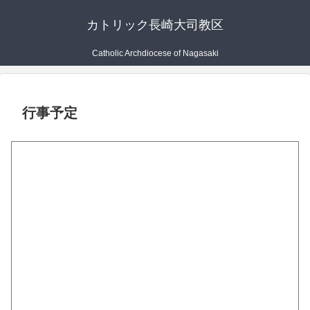
カトリック長崎大司教区
Catholic Archdiocese of Nagasaki
行事予定