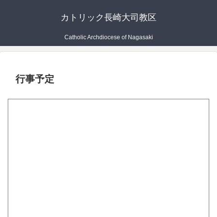
カトリック長崎大司教区
Catholic Archdiocese of Nagasaki
行事予定