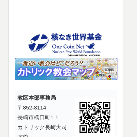
使
っ
て
く
だ
さ
い。
教区本部事務局
〒852-8114
長崎市橋口町1-1
カトリック長崎大司
教館