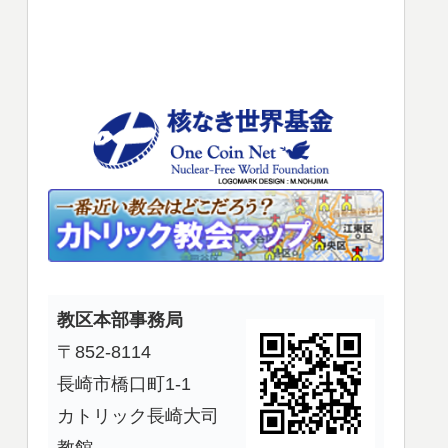
使
っ
て
く
だ
さ
い。
教区本部事務局
〒852-8114
長崎市橋口町1-1
カトリック長崎大司
教館