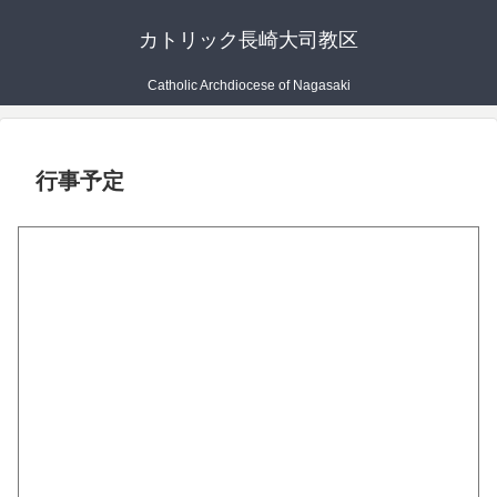
カトリック長崎大司教区
Catholic Archdiocese of Nagasaki
行事予定