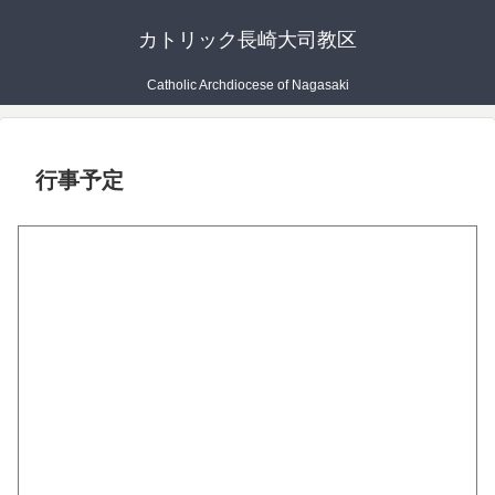
カトリック長崎大司教区
Catholic Archdiocese of Nagasaki
行事予定