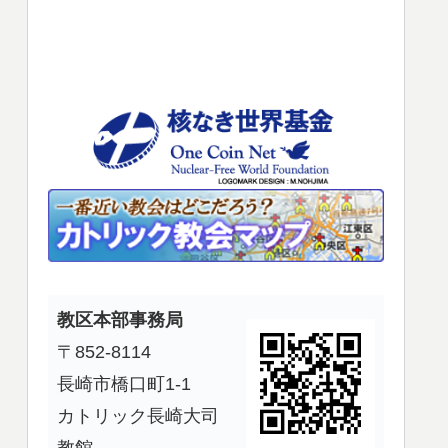
使
っ
て
く
だ
さ
い。
教区本部事務局
〒852-8114
長崎市橋口町1-1
カトリック長崎大司
教館