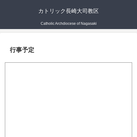
カトリック長崎大司教区
Catholic Archdiocese of Nagasaki
行事予定