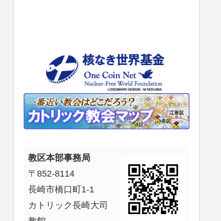
使
っ
て
く
だ
さ
い。
教区本部事務局
〒852-8114
長崎市橋口町1-1
カトリック長崎大司
教館