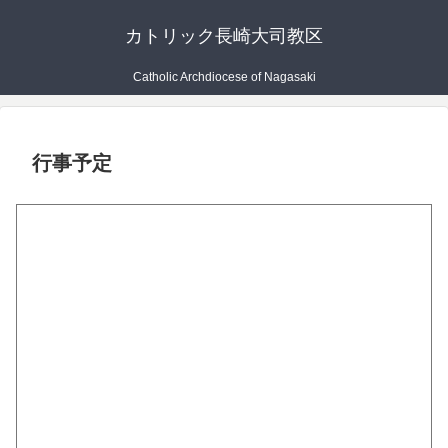
カトリック長崎大司教区
Catholic Archdiocese of Nagasaki
行事予定