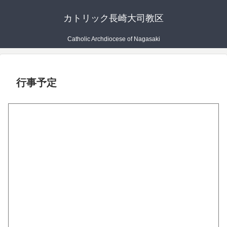
カトリック長崎大司教区
Catholic Archdiocese of Nagasaki
行事予定