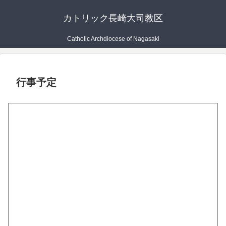
カトリック長崎大司教区
Catholic Archdiocese of Nagasaki
行事予定