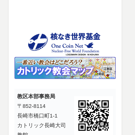
使
っ
て
く
だ
さ
い。
教区本部事務局
〒852-8114
長崎市橋口町1-1
カトリック長崎大司
教館