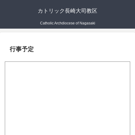
カトリック長崎大司教区
Catholic Archdiocese of Nagasaki
行事予定