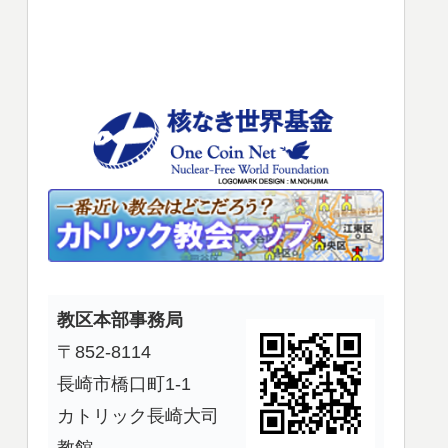
使
っ
て
く
だ
さ
い。
教区本部事務局
〒852-8114
長崎市橋口町1-1
カトリック長崎大司
教館