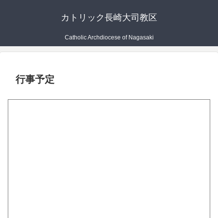
カトリック長崎大司教区
Catholic Archdiocese of Nagasaki
行事予定