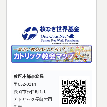
使
っ
て
く
だ
さ
い。
教区本部事務局
〒852-8114
長崎市橋口町1-1
カトリック長崎大司
教館