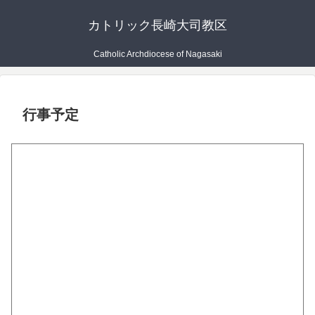
カトリック長崎大司教区
Catholic Archdiocese of Nagasaki
行事予定