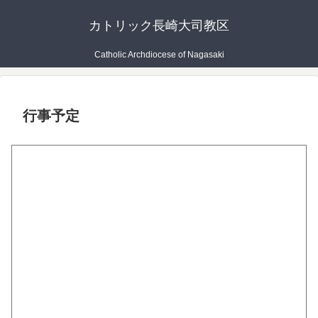
カトリック長崎大司教区
Catholic Archdiocese of Nagasaki
行事予定