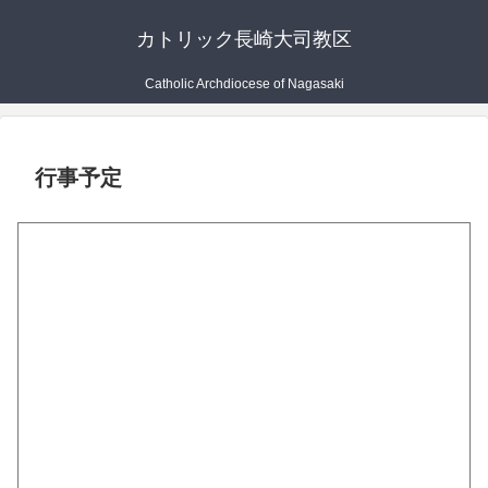
カトリック長崎大司教区
Catholic Archdiocese of Nagasaki
行事予定