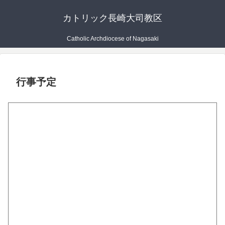
カトリック長崎大司教区
Catholic Archdiocese of Nagasaki
行事予定