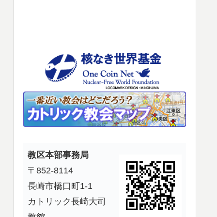
使
っ
て
く
だ
さ
い。
教区本部事務局
〒852-8114
長崎市橋口町1-1
カトリック長崎大司
教館