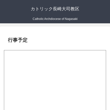
カトリック長崎大司教区
Catholic Archdiocese of Nagasaki
行事予定