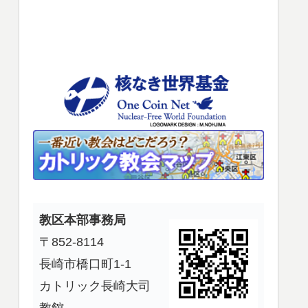
使
っ
て
く
だ
さ
い。
教区本部事務局
〒852-8114
長崎市橋口町1-1
カトリック長崎大司
教館