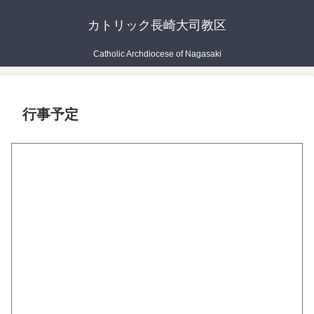
カトリック長崎大司教区
Catholic Archdiocese of Nagasaki
行事予定