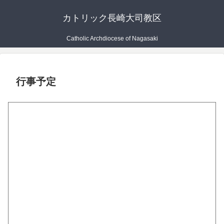
カトリック長崎大司教区
Catholic Archdiocese of Nagasaki
行事予定