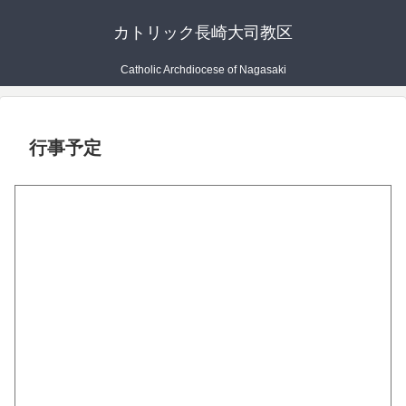
カトリック長崎大司教区
Catholic Archdiocese of Nagasaki
行事予定