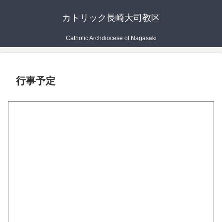
カトリック長崎大司教区
Catholic Archdiocese of Nagasaki
行事予定