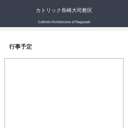
カトリック長崎大司教区
Catholic Archdiocese of Nagasaki
行事予定