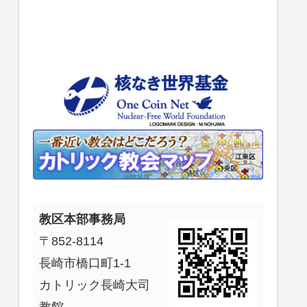
使
っ
て
く
だ
さ
い。
教区本部事務局
〒852-8114
長崎市橋口町1-1
カトリック長崎大司
教館