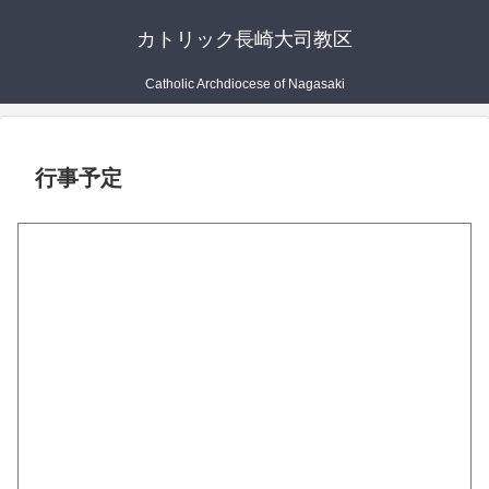
カトリック長崎大司教区
Catholic Archdiocese of Nagasaki
行事予定