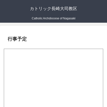
カトリック長崎大司教区
Catholic Archdiocese of Nagasaki
行事予定