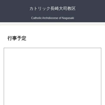
カトリック長崎大司教区
Catholic Archdiocese of Nagasaki
行事予定