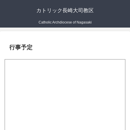
カトリック長崎大司教区
Catholic Archdiocese of Nagasaki
行事予定