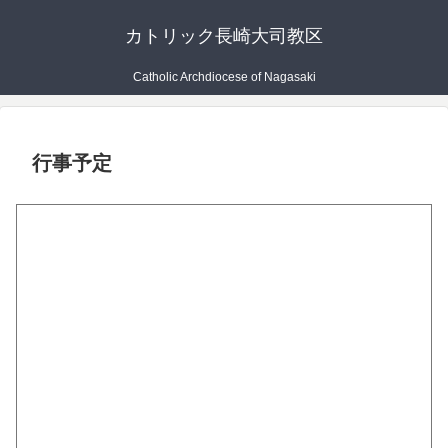
カトリック長崎大司教区
Catholic Archdiocese of Nagasaki
行事予定