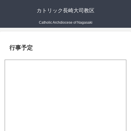
カトリック長崎大司教区
Catholic Archdiocese of Nagasaki
行事予定