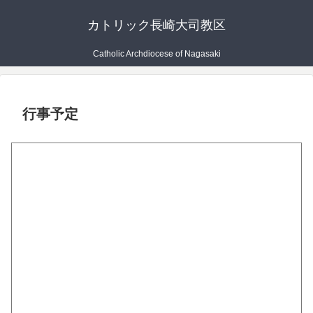
カトリック長崎大司教区
Catholic Archdiocese of Nagasaki
行事予定