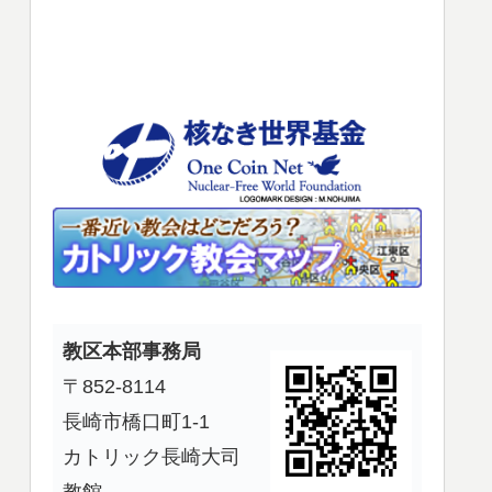
使
っ
て
く
だ
さ
い。
教区本部事務局
〒852-8114
長崎市橋口町1-1
カトリック長崎大司
教館