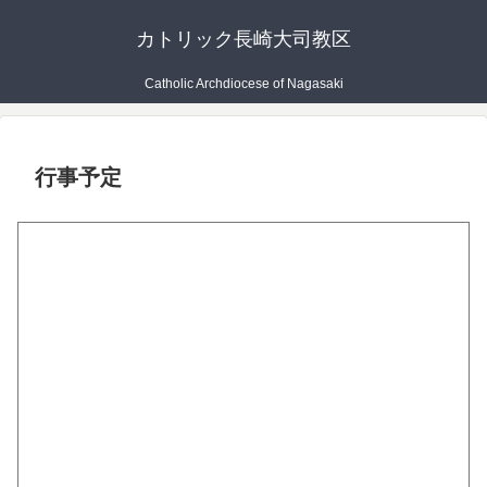
カトリック長崎大司教区
Catholic Archdiocese of Nagasaki
行事予定