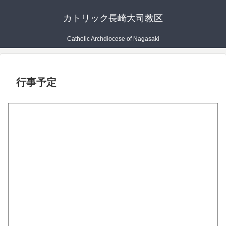
カトリック長崎大司教区
Catholic Archdiocese of Nagasaki
行事予定