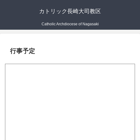
カトリック長崎大司教区
Catholic Archdiocese of Nagasaki
行事予定