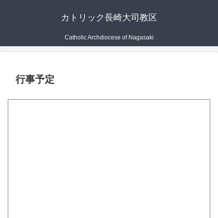
カトリック長崎大司教区
Catholic Archdiocese of Nagasaki
行事予定