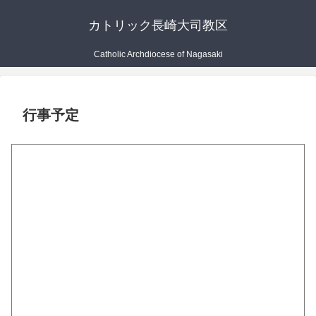
カトリック長崎大司教区
Catholic Archdiocese of Nagasaki
行事予定