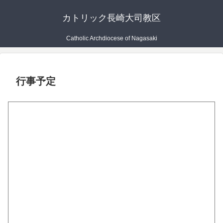
カトリック長崎大司教区
Catholic Archdiocese of Nagasaki
行事予定