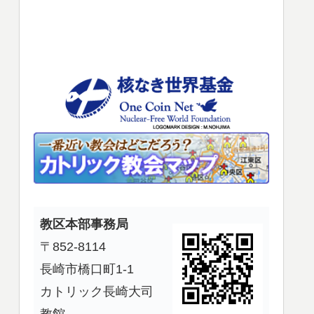
使
っ
て
く
だ
さ
い。
教区本部事務局
〒852-8114
長崎市橋口町1-1
カトリック長崎大司
教館