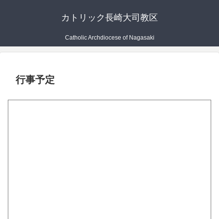
カトリック長崎大司教区
Catholic Archdiocese of Nagasaki
行事予定