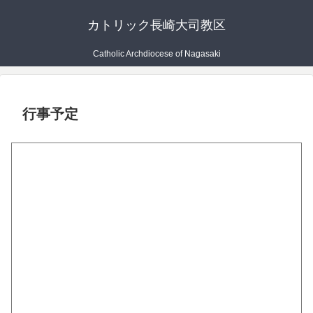
カトリック長崎大司教区
Catholic Archdiocese of Nagasaki
行事予定