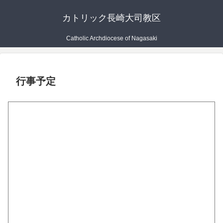
カトリック長崎大司教区
Catholic Archdiocese of Nagasaki
行事予定